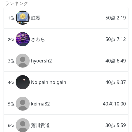
ランキング
虹霓
50点 2:19
1位
さわら
50点 7:12
2位
hyoersh2
40点 6:49
3位
No pain no gain
40点 9:37
4位
keima82
40点 10:00
5位
荒川貴道
30点 5:59
6位