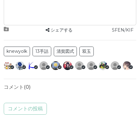
シェアする
SFEN/KIF
knewyolk
13手詰
清貧図式
双玉
コメント(
0
)
コメントの投稿