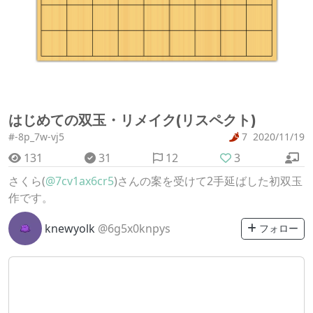
はじめての双玉・リメイク(リスペクト)
#-8p_7w-vj5
7
2020/11/19
131
31
12
3
さくら(
@7cv1ax6cr5
)さんの案を受けて2手延ばした初双玉
作です。
knewyolk
@6g5x0knpys
フォロー