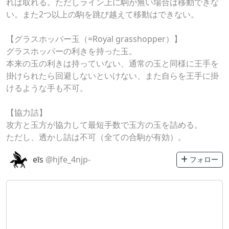
れば取れる。ただしライン上に駒が無い場合は移動できな
い。また2つ以上の駒を跳び越えて移動はできない。
【グラスホッパー玉（=Royal grasshopper）】
グラスホッパーの利きを持った玉。
本来の玉の利きは持っていない、通常の玉と同様に王手を
掛けられたら回避しないといけない、また自らを王手に掛
けるような手も不可。
【協力詰】
攻方と玉方が協力して最短手数で玉方の玉を詰める。
ただし、透かし詰は不可（全ての合駒が有効）。
eīs
@hjfe_4njp-
フォロー