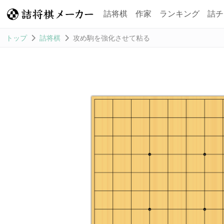
詰将棋
作家
ランキング
詰チ
トップ
詰将棋
攻め駒を強化させて粘る