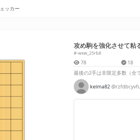
ェッカー
攻め駒を強化させて粘
#-wxw_25rb8
78
18
最後の2手は非限定多数（全
keima82
@rzfdbcyvf