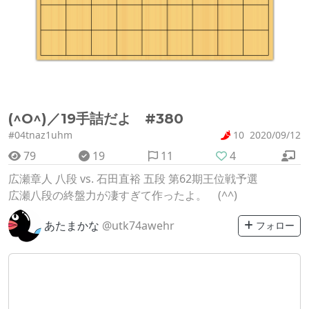
(^O^)／19手詰だよ #380
#04tnaz1uhm
10
2020/09/12
79
19
11
4
広瀬章人 八段 vs. 石田直裕 五段 第62期王位戦予選
広瀬八段の終盤力が凄すぎて作ったよ。 (^^)
あたまかな
@utk74awehr
フォロー