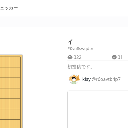
ェッカー
イ
#0vu8swqdor
322
31
初投稿です。
kisy
@r6oavtb4p7