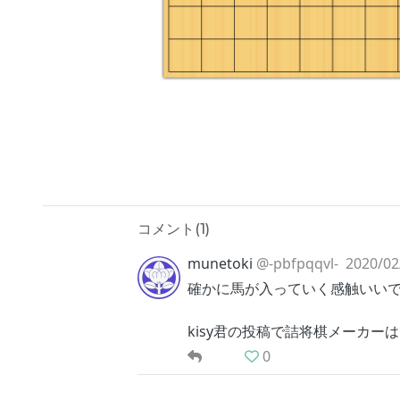
コメント(
1
)
munetoki
@-pbfpqqvl-
2020/02
確かに馬が入っていく感触いい
kisy君の投稿で詰将棋メーカー
0