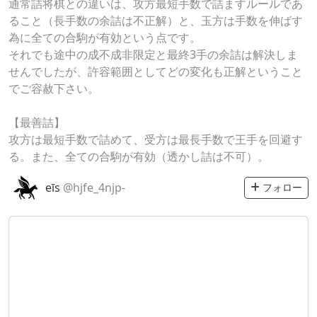
通常詰将棋との違いは、攻方最短手数で詰ますルールであ
ること（長手数の余詰は不正解）と、玉方は手数を伸ばす
為に全ての合駒が有効という点です。
それでも途中の成不成非限定と最終3手の余詰は解決しま
せんでしたが、許容範囲としてどの変化も正解ということ
でご容赦下さい。
【最善詰】
攻方は最短手数で詰めて、受方は最長手数で王手を回避す
る。また、全ての合駒が有効（透かし詰は不可）。
eīs
@hjfe_4njp-
フォロー