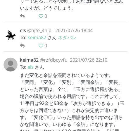
リーであることを明示してあれば問題ないとは思
いますが、どうでしょう。
0
eīs
@hjfe_4njp-
2021/07/26 18:44
To:
keima82
さん
ネタバレ
0
keima82
@rzfdbcyvfu
2021/07/26 22:10
To:
eīs
さん
まだ変化と余詰を混同されているようです。
「変同」「変化」「変別」「変同余詰」「変長」
といった言葉は、全て、「玉方に選択権がある」
場合の議論で使われる用語です。これに対して、
11手目は92金と93金を「攻方が選択できる」（玉
方からは回避できない）これが決定的に違いま
す。「変化〇〇」いった用語を持ち出すのは明ら
かな間違いで、いわゆる「余詰」になります。