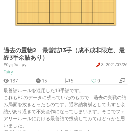
過去の置物2 最善詰13手（成不成非限定、最
終3手余詰あり）
#0yrj9ucjpy
8
2021/07/26
Fairy
137
15
5
0
最善詰ルールを適用した13手詰です。
これもPCのデータに残っていたのもので、過去の実戦の詰
み局面を抜きとったものです。通常詰将棋として出すと余
詰があり過ぎて不完全作になってしまいます。そこでフェ
アリールールにおける最善詰で投稿してみてはどうかと思
いました。