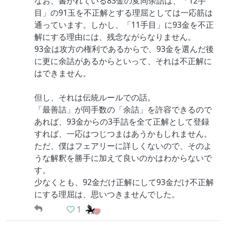
なお、書かれている83金の変同余詰は、「12手
目」の91玉を不正解とする理屈としては一応筋は
通っています。しかし、「11手目」に93金を不正
解にする理由には、残念ながらなりません。
93金は攻方の権利であるからで、93金を選んだ後
に更に余詰があるからといって、それは不正解に
はできません。
但し、それは伝統ルールでの話。
「最善詰」が同手数の「余詰」を許容できるので
あれば、93金からの3手詰を全て正解として登録
すれば、一応はつじつまはあうかもしれません。
ただ、僕はフェアリーに詳しくないので、そのよ
うな解釈を勝手に加えて良いのかはわからないで
す。
少なくとも、92金だけ正解にして93金だけ不正解
にする理屈は、思いつきませんでした。
1