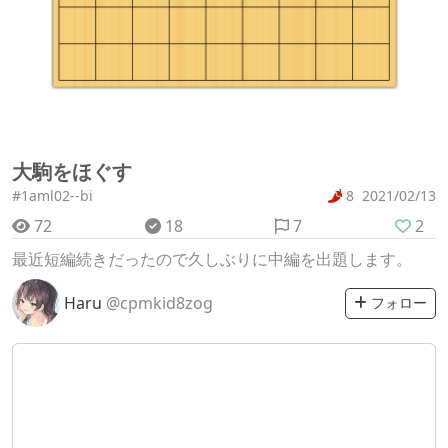
大駒をほぐす
#1aml02--bi
8
2021/02/13
72
18
7
2
最近短編続きだったので久しぶりに中編を出題します。
Haru
@cpmkid8zog
フォロー