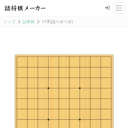
トップ
詰将棋
11手詰(ベタベタ)