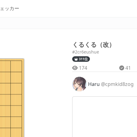
ェッカー
くるくる（改）
#2cr6eushue
311位
174
41
Haru
@cpmkid8zog