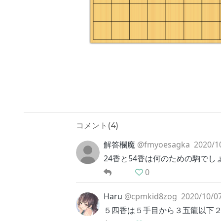
コメント(
4
)
解答欄魔
@fmyoesagka
2020/1
24香と54香は何のための駒でし
0
Haru
@cpmkid8zog
2020/10/07
５四香は５手目から３五龍以下