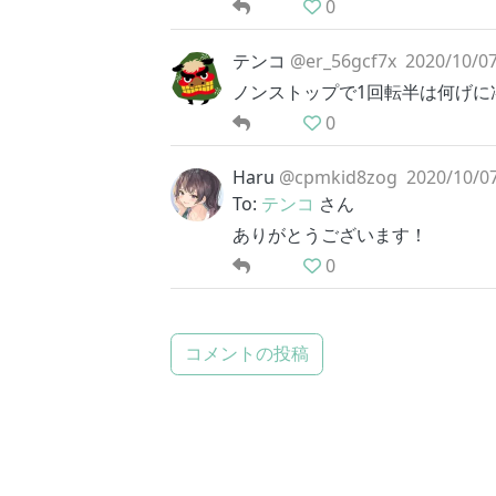
0
テンコ
@er_56gcf7x
2020/10/07
ノンストップで1回転半は何げに
0
Haru
@cpmkid8zog
2020/10/07
To:
テンコ
さん
ありがとうございます！
0
コメントの投稿