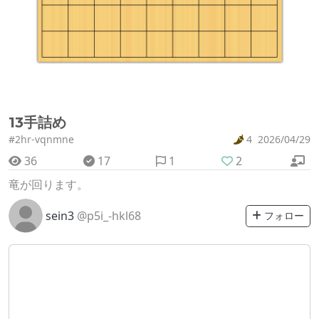
13手詰め
#2hr-vqnmne
4
2026/04/29
36
17
1
2
竜が回ります。
sein3
@p5i_-hkl68
フォロー