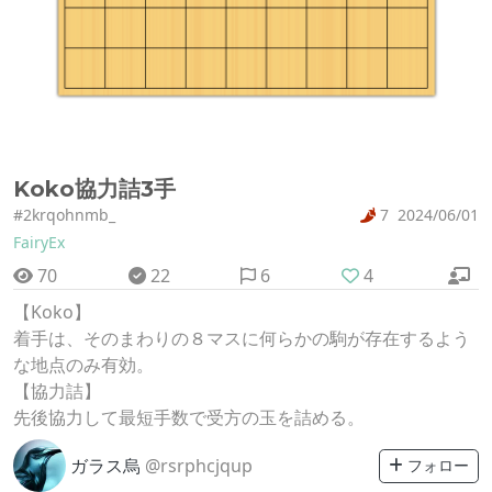
Koko協力詰3手
#2krqohnmb_
7
2024/06/01
FairyEx
70
22
6
4
【Koko】
着手は、そのまわりの８マスに何らかの駒が存在するよう
な地点のみ有効。
【協力詰】
先後協力して最短手数で受方の玉を詰める。
ガラス烏
@rsrphcjqup
フォロー