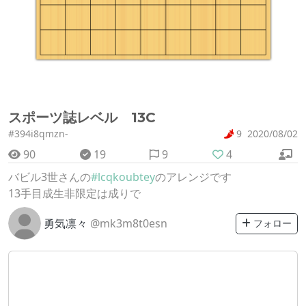
スポーツ誌レベル 13C
#394i8qmzn-
9
2020/08/02
90
19
9
4
バビル3世さんの
#lcqkoubtey
のアレンジです
13手目成生非限定は成りで
勇気凛々
@mk3m8t0esn
フォロー