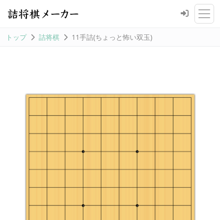
トップ
詰将棋
11手詰(ちょっと怖い双玉)