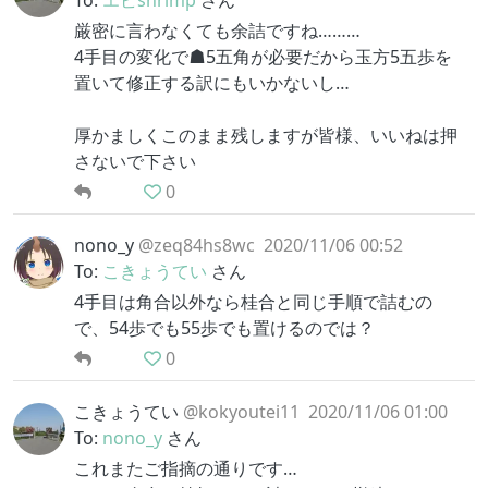
To:
エビshrimp
さん
厳密に言わなくても余詰ですね………
4手目の変化で☗5五角が必要だから玉方5五歩を
置いて修正する訳にもいかないし…
厚かましくこのまま残しますが皆様、いいねは押
さないで下さい
0
nono_y
@zeq84hs8wc
2020/11/06 00:52
To:
こきょうてい
さん
4手目は角合以外なら桂合と同じ手順で詰むの
で、54歩でも55歩でも置けるのでは？
0
こきょうてい
@kokyoutei11
2020/11/06 01:00
To:
nono_y
さん
これまたご指摘の通りです…