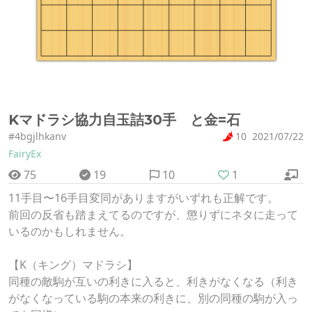
Kマドラシ協力自玉詰30手 と金=石
#4bgjlhkanv
10
2021/07/22
FairyEx
75
19
10
1
11手目〜16手目変同がありますがいずれも正解です。
前回の反省も踏まえてるのですが、懲りずにネタに走って
いるのかもしれません。
【K（キング）マドラシ】
同種の敵駒が互いの利きに入ると、利きがなくなる（利き
がなくなっている駒の本来の利きに、別の同種の駒が入っ