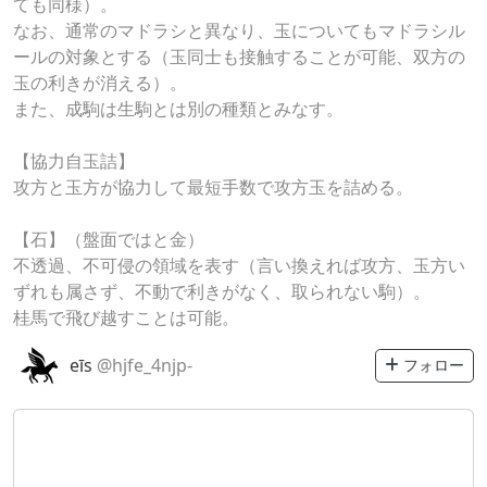
ても同様）。
なお、通常のマドラシと異なり、玉についてもマドラシル
ールの対象とする（玉同士も接触することが可能、双方の
玉の利きが消える）。
また、成駒は生駒とは別の種類とみなす。
【協力自玉詰】
攻方と玉方が協力して最短手数で攻方玉を詰める。
【石】（盤面ではと金）
不透過、不可侵の領域を表す（言い換えれば攻方、玉方い
ずれも属さず、不動で利きがなく、取られない駒）。
桂馬で飛び越すことは可能。
eīs
@hjfe_4njp-
フォロー