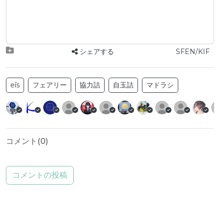
シェアする
SFEN/KIF
eīs
フェアリー
協力詰
自玉詰
マドラシ
コメント(
0
)
コメントの投稿