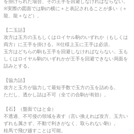
を掛けられた場合、その王手を回避しなければならない。
※実際の図面では駒の横に＋と表記されることが多い（＋
龍、龍＋など）。
【二玉詰】
攻方は玉方の玉もしくはロイヤル駒のいずれか（もしくは
両方）に王手を掛ける。※仕様上玉に王手は必須。
玉方はどちらの駒も王手を回避しなければならない。玉も
しくはロイヤル駒のいずれかが王手を回避できない局面を
詰みとする。
【協力詰】
攻方と玉方が協力して最短手数で玉方の玉を詰める。
ただし、透かし詰は不可（全ての合駒が有効）。
【石】（盤面ではと金）
不透過、不可侵の領域を表す（言い換えれば攻方、玉方い
ずれも属さず、不動で利きがなく、取られない駒）。
桂馬で飛び越すことは可能。