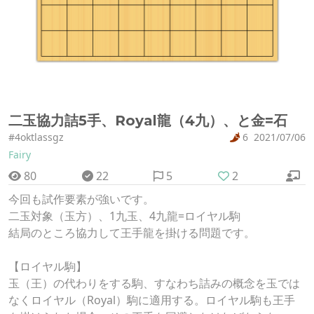
二玉協力詰5手、Royal龍（4九）、と金=石
#4oktlassgz
6
2021/07/06
Fairy
80
22
5
2
今回も試作要素が強いです。
二玉対象（玉方）、1九玉、4九龍=ロイヤル駒
結局のところ協力して王手龍を掛ける問題です。
【ロイヤル駒】
玉（王）の代わりをする駒、すなわち詰みの概念を玉では
なくロイヤル（Royal）駒に適用する。ロイヤル駒も王手