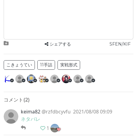
シェアする
SFEN/KIF
こきょうてい
11手詰
実戦形式
コメント(
2
)
keima82
@rzfdbcyvfu
2021/08/08 09:09
ネタバレ
1