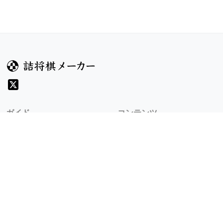
ガイド
コンテンツ
ヘルプ
お題
詰将棋のルール
記事
詰将棋メーカーについて
検索
規約
利用規約
プライバシーポリシー
8/9 v1.304.3