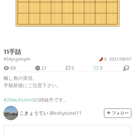
11手詰
#54ycgveqeh
6
2021/08/07
69
21
5
3
離し角の実現。
手順前後にご注意下さい。
#2ibw3ozimd
の姉妹作です。
こきょうてい
@kokyoutei11
フォロー