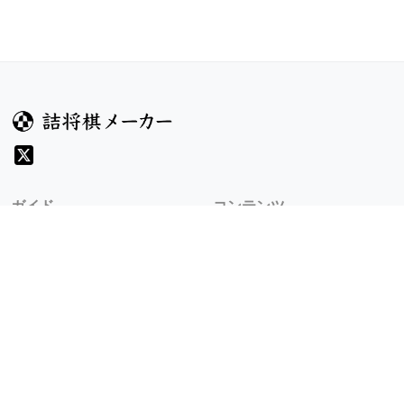
ガイド
コンテンツ
ヘルプ
お題
詰将棋のルール
記事
詰将棋メーカーについて
検索
規約
利用規約
プライバシーポリシー
8/9 v1.305.0