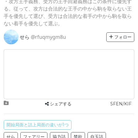
・攻方王手義務、受方の王手回避義務はこの条件に優先す
る。従って、攻方は合法的な王手の中から駒を取らない王
手を優先して選び、受方は合法的な着手の中から駒を取ら
ない着手を優先して選ぶ。
せら
@rfuqmygm8u
フォロー
シェアする
SFEN/KIF
開始局面と詰上局面の違いが1つ
せら
フェアリー
協力詰
禁欲
自玉詰