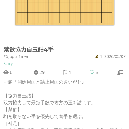
禁欲協力自玉詰4手
#5joptn1m-a
4
2026/05/07
Fairy
61
29
4
5
お題「開始局面と詰上局面の違いが1つ」
【協力自玉詰】
双方協力して最短手数で攻方の玉を詰ます。
【禁欲】
駒を取らない手を優先して着手を選ぶ。
［補足］