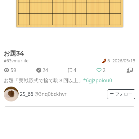
お題34
#63vmuriile
6
2026/05/15
59
24
4
2
お題「実戦形式で捨て駒３回以上」
*6gjzpoiou0
25_66
@3nq0bckhvr
フォロー