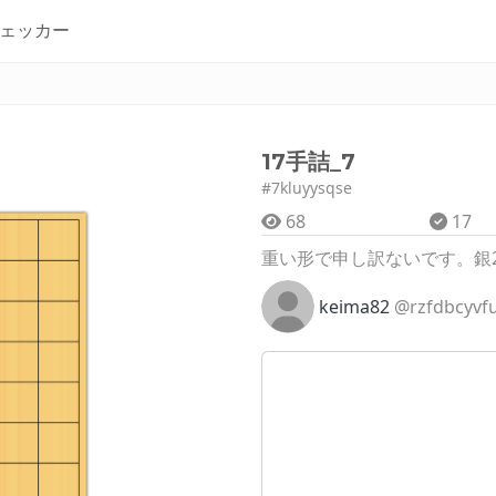
ェッカー
17手詰_7
#7kluyysqse
68
17
重い形で申し訳ないです。銀
keima82
@rzfdbcyvf