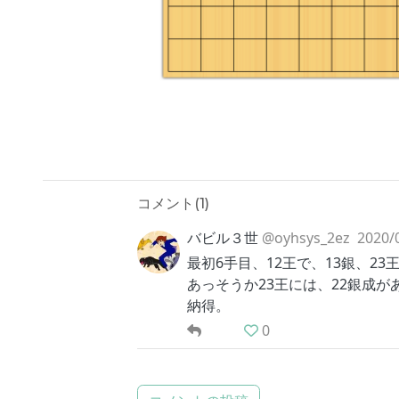
コメント(
1
)
バビル３世
@oyhsys_2ez
2020/
最初6手目、12王で、13銀、23
あっそうか23王には、22銀成
納得。
0