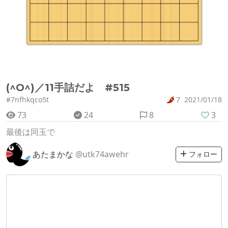
(^O^)／11手詰だよ #515
#7nfhkqco5t
7
2021/01/18
73
24
8
3
最後は同玉で
あたまかな
@utk74awehr
フォロー