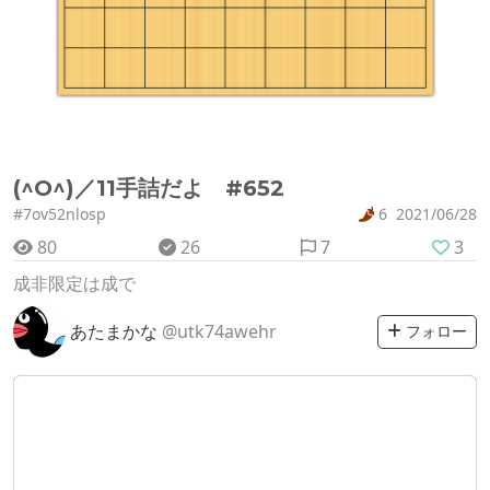
(^O^)／11手詰だよ #652
#7ov52nlosp
6
2021/06/28
80
26
7
3
成非限定は成で
あたまかな
@utk74awehr
フォロー