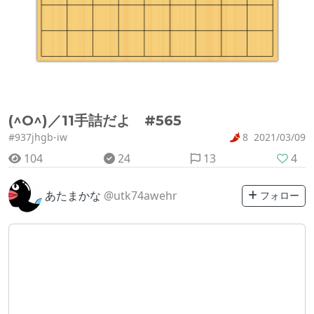
(^O^)／11手詰だよ #565
#937jhgb-iw
8
2021/03/09
104
24
13
4
あたまかな
@utk74awehr
フォロー