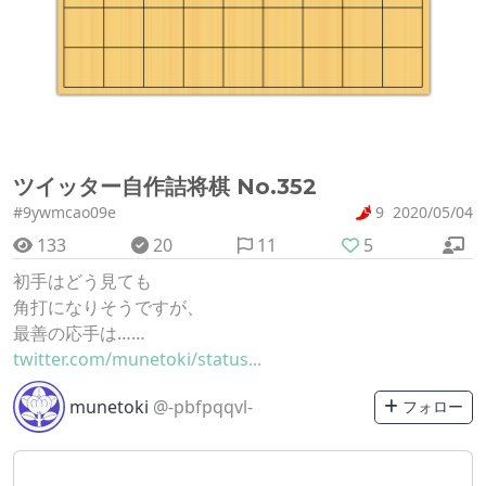
ツイッター自作詰将棋 No.352
#9ywmcao09e
9
2020/05/04
133
20
11
5
初手はどう見ても
角打になりそうですが、
最善の応手は……
twitter.com/munetoki/status...
munetoki
@-pbfpqqvl-
フォロー