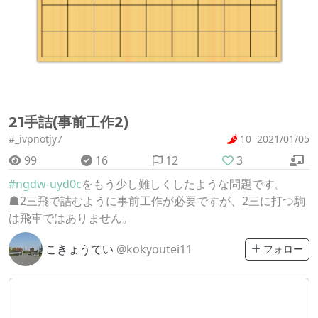
21手詰(事前工作2)
#_ivpnotjy7
10
2021/01/05
99
16
12
3
#ngdw-uyd0c
をもう少し難しくしたような問題です。
☗2三飛で詰むように事前工作が必要ですが、2三に打つ駒
は飛車ではありません。
こきょうてい
@kokyoutei11
フォロー