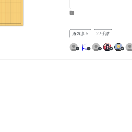
勇気凛々
27手詰