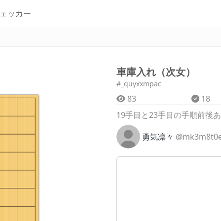
ェッカー
車庫入れ（次女）
#_quyxxmpac
83
18
19手目と23手目の手順前後
勇気凛々
@mk3m8t0