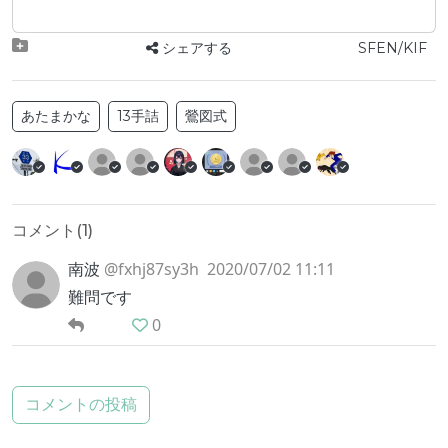
シェアする
SFEN/KIF
あたまかな
13手詰
鶯図式
コメント(
1
)
南波
@fxhj87sy3h
2020/07/02 11:11
難問です
0
コメントの投稿