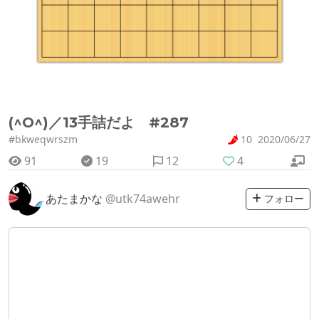
(^O^)／13手詰だよ #287
#bkweqwrszm
10
2020/06/27
91
19
12
4
あたまかな
@utk74awehr
フォロー