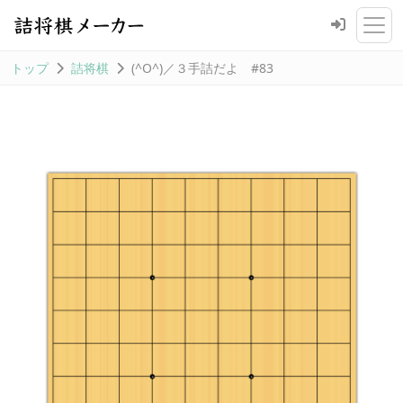
トップ
詰将棋
(^O^)／３手詰だよ #83