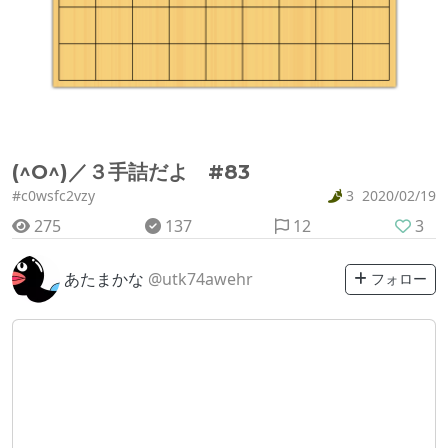
(^O^)／３手詰だよ #83
#c0wsfc2vzy
3
2020/02/19
275
137
12
3
あたまかな
@utk74awehr
フォロー