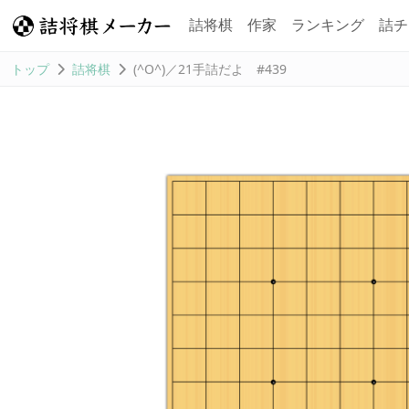
詰将棋
作家
ランキング
詰チ
トップ
詰将棋
(^O^)／21手詰だよ #439