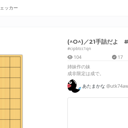
ェッカー
(^O^)／21手詰だよ #
#cipbtcc1qn
104
17
姉妹作の妹
成非限定は成で。
あたまかな
@utk74a