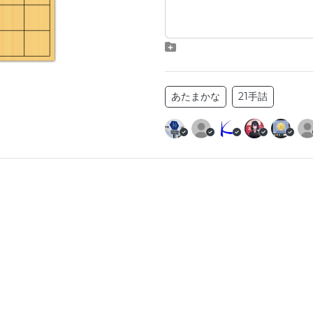
あたまかな
21手詰