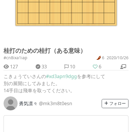
桂打のための桂打（ある意味）
#cn8ixa1iap
6
2020/10/26
127
33
10
6
こきょうていさんの
#xd3apn9dgg
を参考にして
別の展開にしてみました。
14手目は飛車を取ってください。
勇気凛々
@mk3m8t0esn
フォロー