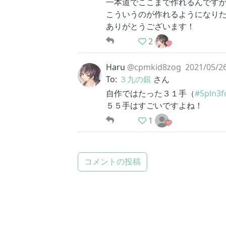
一本道でここまで作れるんです
こういうのが作れるようになり
ありがとうございます！
2
Haru
@cpmkid8zog
2021/05/26
To:
３九の銀
さん
自作ではたった３１手（
#5pln3f
５５手はすごいですよね！
1
コメントの投稿