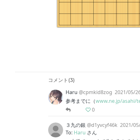
コメント(
3
)
Haru
@cpmkid8zog
2021/05/26
参考までに（
www.ne.jp/asahi/te
0
３九の銀
@d1yvcyf46k
2021/05/
To:
Haru
さん