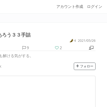
アカウント作成
ログイン
あろう３３手詰
4
2021/05/26
9
2
も解ける気がする。
k
フォロー