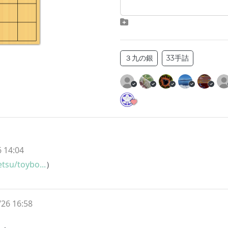
３九の銀
33手詰
 14:04
tsu/toybo...
）
26 16:58