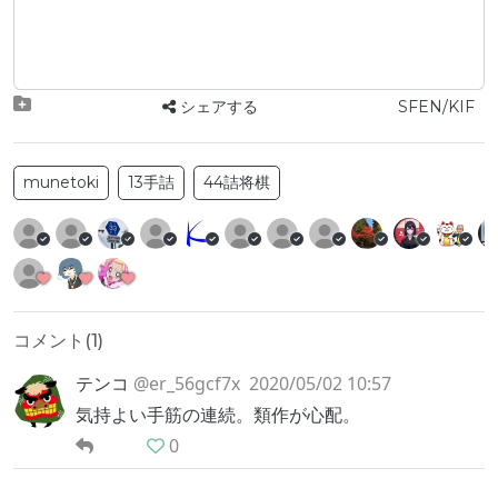
シェアする
SFEN/KIF
munetoki
13手詰
44詰将棋
コメント(
1
)
テンコ
@er_56gcf7x
2020/05/02 10:57
気持よい手筋の連続。類作が心配。
0