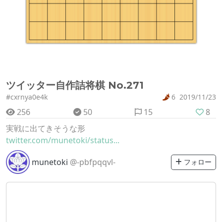
ツイッター自作詰将棋 No.271
#cxrnya0e4k
6
2019/11/23
256
50
15
8
実戦に出てきそうな形
twitter.com/munetoki/status...
munetoki
@-pbfpqqvl-
フォロー