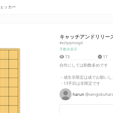
ェッカー
キャッチアンドリリー
#e2tyqmsogd
手数非表示
73
17
自作にしては駒数多めです
・成生非限定は成でお願いし
・13手目は非限定です
harun
@sengokuhar