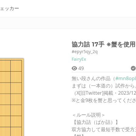
ェッカー
協力詰 17手 ※蟹を使用
#epyr5qy_2q
FairyEx
49
無い段さんの作品（
#mn8opl
まずは（一本道の）試作から
（X[旧Twitter]掲載・2023/1
※と金9枚を蟹と思ってくだ
＜ルール説明＞
【協力詰（ばか詰）】
双方協力して最短手数で受方