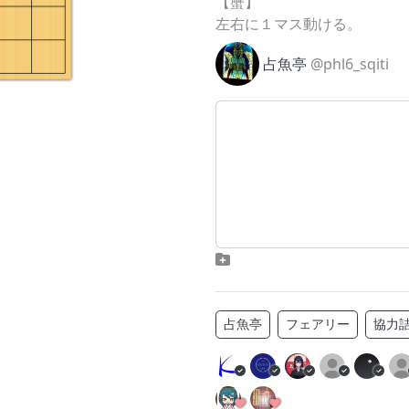
【蟹】
左右に１マス動ける。
占魚亭
@phl6_sqiti
占魚亭
フェアリー
協力