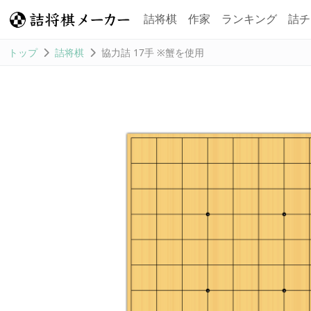
詰将棋
作家
ランキング
詰チ
トップ
詰将棋
協力詰 17手 ※蟹を使用