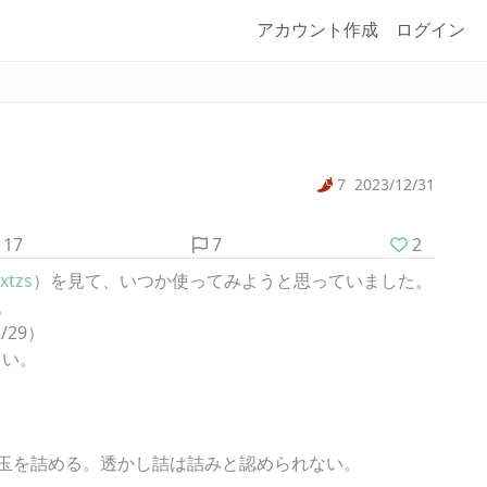
アカウント作成
ログイン
7
2023/12/31
17
7
2
xtzs
）を見て、いつか使ってみようと思っていました。
。
2/29）
さい。
玉を詰める。透かし詰は詰みと認められない。