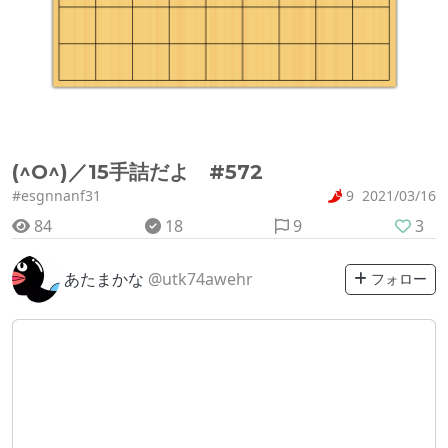
(^O^)／15手詰だよ #572
#esgnnanf31
9
2021/03/16
84
18
9
3
あたまかな
@utk74awehr
フォロー