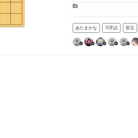
あたまかな
15手詰
双玉