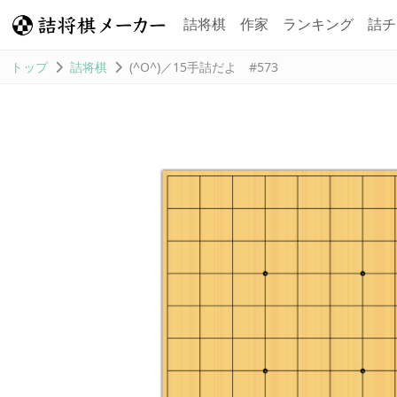
詰将棋
作家
ランキング
詰チ
トップ
詰将棋
(^O^)／15手詰だよ #573