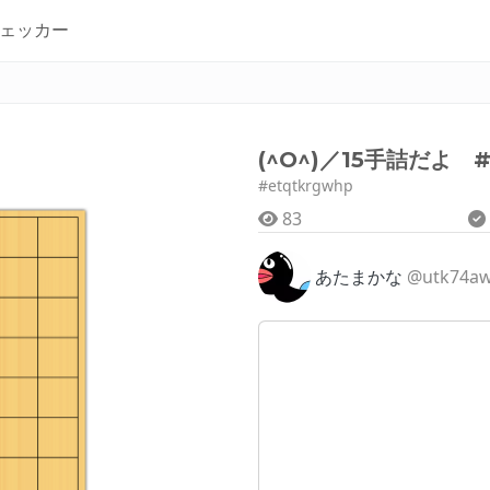
ェッカー
(^O^)／15手詰だよ #
#etqtkrgwhp
83
あたまかな
@utk74a