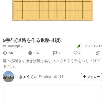
9手詰(退路を作る退路封鎖)
#eunot4glc2
1
2020/12/15
240
134
3
7
竜の横利きを通せば後は易しいので上手く金をつり上げて
下さい。
こきょうてい
@kokyoutei11
フォロー