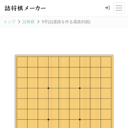
トップ
詰将棋
9手詰(退路を作る退路封鎖)