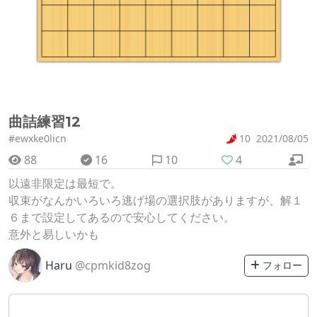
曲詰練習12
#ewxke0licn
10
2021/08/05
88
16
10
4
以遠非限定は最短で。
収束がなんかいろいろ逃げ場の選択肢がありますが、解１
６まで設定してあるので安心してください。
意外と易しいかも
Haru
@cpmkid8zog
フォロー