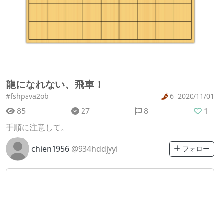
龍になれない、飛車！
#fshpava2ob
6
2020/11/01
85
27
8
1
手順に注意して。
chien1956
@934hddjyyi
フォロー