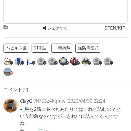
シェアする
SFEN/KIF
バビル３世
21手詰
一種持駒
無防備図式
コメント(
2
)
ClayG
@i753z4kqmw
2020/04/30 22:24
桂馬を2筋に並べたあたりではこれで詰むの？と
いう印象なのですが、きれいに詰んでるんです
ね！