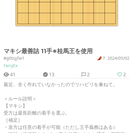
マキシ最善詰 11手※桂馬王を使用
#g0tsjjfarl
7
2024/05/02
FairyEx
41
13
2
2
最近、全く作れていなかったのでリハビリを兼ねて。
＜ルール説明＞
【マキシ】
受方は最長距離の着手を選ぶ。
［補足］
・攻方は任意の着手が可能（ただし王手義務はある）