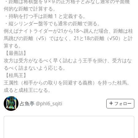
・距離は将棋盤を９×９の正方格子とみなし通常の平面幾
何的な距離で計算する。
・持駒を打つ手は距離 1 と定義する。
・縦シリンダー盤等でも通常の距離で測る。
例えばナイトライダーが21から18へ跳んだ場合、距離は桂
馬跳びの距離（√5）ではなく、21と18の距離（√50）と計
算する。
【最善詰】
攻方は受方がなるべく早く詰むよう王手を掛け、受方はな
るべく詰まないよう応じる。
【桂馬王】
王属性（相手からの取りを回避する義務）を持った桂馬。
成ると成桂王になる。
占魚亭
@phl6_sqiti
フォロー