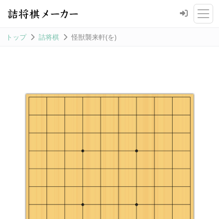
トップ
詰将棋
怪獣襲来軒(を)