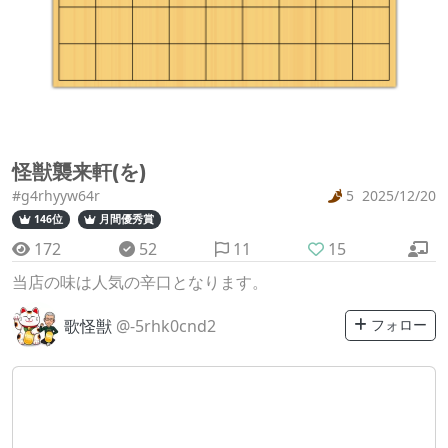
怪獣襲来軒(を)
#g4rhyyw64r
5
2025/12/20
146位
月間優秀賞
172
52
11
15
当店の味は人気の辛口となります。
歌怪獣
@-5rhk0cnd2
フォロー