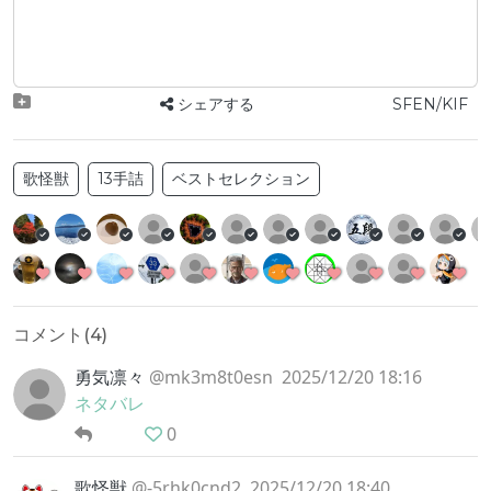
シェアする
SFEN/KIF
歌怪獣
13手詰
ベストセレクション
コメント(
4
)
勇気凛々
@mk3m8t0esn
2025/12/20 18:16
ネタバレ
0
歌怪獣
@-5rhk0cnd2
2025/12/20 18:40