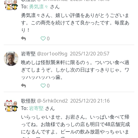
To:
勇気凛々
さん
勇気凛々さん、嬉しい評価をありがとうございま
す。この商売を続けてきて良かったです。毎度あ
り！
0
岩寄堅
@zor1ool9sg
2025/12/20 20:57
晩めしは怪獣襲来軒に限るのぅ。ついつい食べ過
ぎてしまうぞ。しかし次の日はすっきりじゃ。ワ
ッハッハッハっ歯。
0
歌怪獣
@-5rhk0cnd2
2025/12/20 21:16
To:
岩寄堅
さん
いらっしゃいませ。お岩さん。いっぱい食べて帰
ってね。お陰様であっしの店も明日で48店舗完成
になるんですよ。ビールの飲み放題やっちゃいま