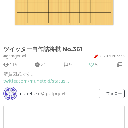
ツイッター自作詰将棋 No.361
#gcmget3ell
9
2020/05/23
119
21
9
5
清貧図式です。
twitter.com/munetoki/status...
munetoki
@-pbfpqqvl-
フォロー