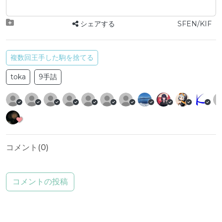
シェアする
SFEN/KIF
複数回王手した駒を捨てる
toka
9手詰
コメント(
0
)
コメントの投稿