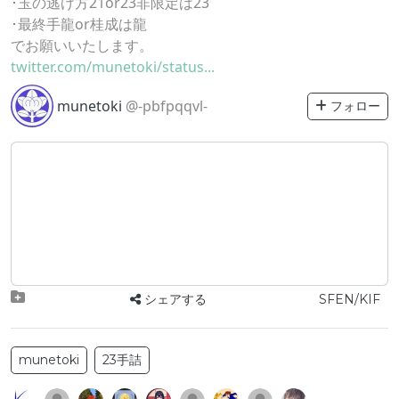
･玉の逃げ方21or23非限定は23
･最終手龍or桂成は龍
でお願いいたします。
twitter.com/munetoki/status...
munetoki
@-pbfpqqvl-
フォロー
シェアする
SFEN/KIF
munetoki
23手詰