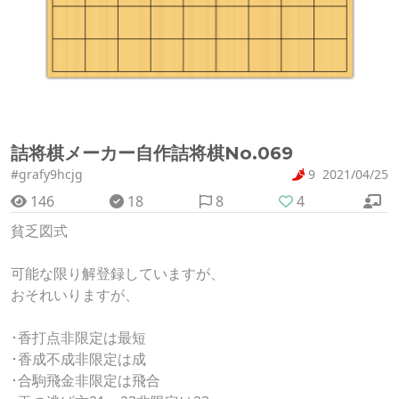
詰将棋メーカー自作詰将棋No.069
#grafy9hcjg
9
2021/04/25
146
18
8
4
貧乏図式
可能な限り解登録していますが、
おそれいりますが、
･香打点非限定は最短
･香成不成非限定は成
･合駒飛金非限定は飛合