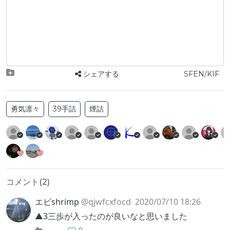
シェアする
SFEN/KIF
勇気凛々
39手詰
煙詰
コメント(
2
)
エビshrimp
@qjwfcxfocd
2020/07/10 18:26
▲3三歩が入ったのが良いなと思いました