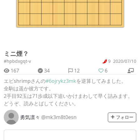
ミニ煙？
#hpbdxgqt-v
9
2020/07/10
167
34
12
6
エビshrimpさんの
#6ojrykz3mk
を逆算してみました。
全駒は遥か彼方です。
2手目92玉は71歩成以下追いかけまわして早く詰みます。
どうぞ、読みとばしてください。
勇気凛々
@mk3m8t0esn
フォロー