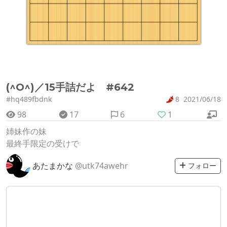
(^O^)／15手詰だよ #642
#hq489fbdnk
8
2021/06/18
98
17
6
1
姉妹作の妹
最終手限定の受けで
あたまかな
@utk74awehr
フォロー