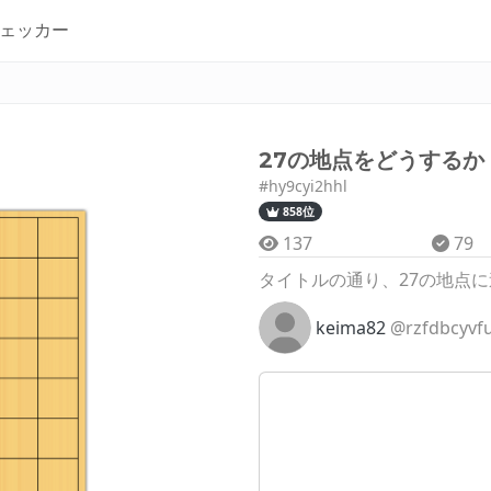
ェッカー
27の地点をどうするか
#hy9cyi2hhl
858位
137
79
タイトルの通り、27の地点
keima82
@rzfdbcyvf