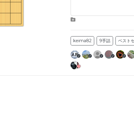
keima82
9手詰
ベスト