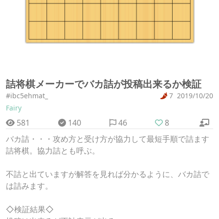
詰将棋メーカーでバカ詰が投稿出来るか検証
#ibc5ehmat_
7
2019/10/20
Fairy
581
140
46
8
バカ詰・・・攻め方と受け方が協力して最短手順で詰ます
詰将棋。協力詰とも呼ぶ。
不詰と出ていますが解答を見れば分かるように、バカ詰で
は詰みます。
◇検証結果◇