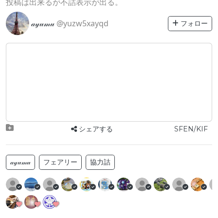
投稿は出来るが不詰表示が出る。
𝒶𝓎𝓊𝓂𝓊
@yuzw5xayqd
フォロー
シェアする
SFEN/KIF
𝒶𝓎𝓊𝓂𝓊
フェアリー
協力詰