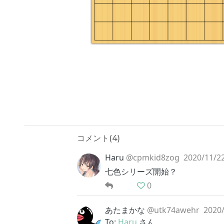
コメント(
4
)
Haru
@cpmkid8zog
2020/11/22
七色シリーズ開始？
0
あたまかな
@utk74awehr
2020/
To:
Haru
さん