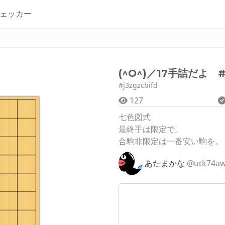
ェッカー
(^O^)／17手詰だよ #
#j3zgzcbifd
127
七色図式
最終手は限定で。
合駒非限定は一番安い駒を。
あたまかな
@utk74a