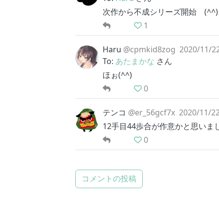
次作から不成シリーズ開始 (^^)
1
Haru
@cpmkid8zog
2020/11/22
To:
あたまかな
さん
ほぉ(^^)
0
テンコ
@er_56gcf7x
2020/11/22
12手目44歩合が作意かと思いま
0
コメントの投稿