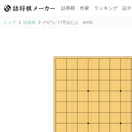
詰将棋
作家
ランキング
詰チ
トップ
詰将棋
(^O^)／17手詰だよ #458